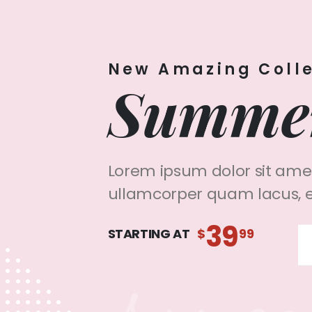
New Amazing Colle
Summer
Lorem ipsum dolor sit amet,
ullamcorper quam lacus, et 
39
STARTING AT
$
99